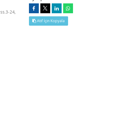
ss.3-24,
Atıf İçin Kopyala