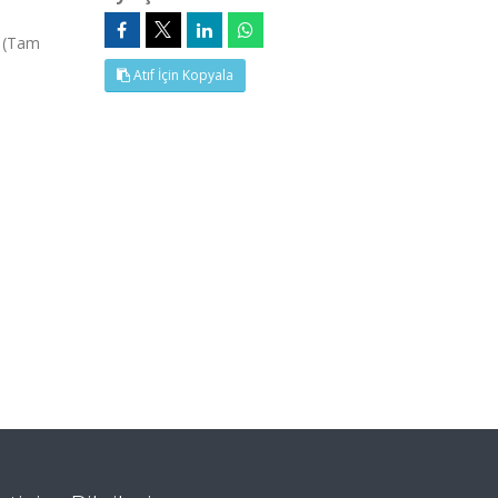
, (Tam
Atıf İçin Kopyala