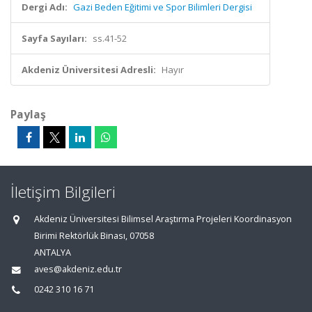
Dergi Adı:
Gazi Beden Eğitimi ve Spor Bilimleri Dergisi
Sayfa Sayıları:
ss.41-52
Akdeniz Üniversitesi Adresli:
Hayır
Paylaş
İletişim Bilgileri
Akdeniz Üniversitesi Bilimsel Araştırma Projeleri Koordinasyon
Birimi Rektörlük Binası, 07058
ANTALYA
aves@akdeniz.edu.tr
0242 310 16 71