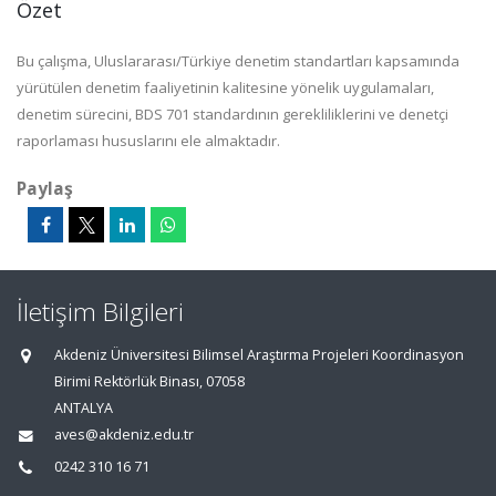
Özet
Bu çalışma, Uluslararası/Türkiye denetim standartları kapsamında
yürütülen denetim faaliyetinin kalitesine yönelik uygulamaları,
denetim sürecini, BDS 701 standardının gerekliliklerini ve denetçi
raporlaması hususlarını ele almaktadır.
Paylaş
İletişim Bilgileri
Akdeniz Üniversitesi Bilimsel Araştırma Projeleri Koordinasyon
Birimi Rektörlük Binası, 07058
ANTALYA
aves@akdeniz.edu.tr
0242 310 16 71