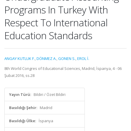
Programs In Turkey With
Respect To International
Education Standards
ANGAY KUTLUK F.
,
DÖNMEZ A.
,
GONEN S.
,
EROL İ.
8th World Congres of Educational Sciences, Madrid, İspanya, 4 - 06
Şubat 2016, ss.28
Yayın Türü:
Bildiri / Özet Bildiri
Basıldığı Şehir:
Madrid
Basıldığı Ülke:
İspanya