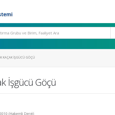
stemi
LIK KAÇAK İŞGÜCÜ GÖÇÜ
ak İşgücü Göçü
, 2010 (Hakemli Dergi)