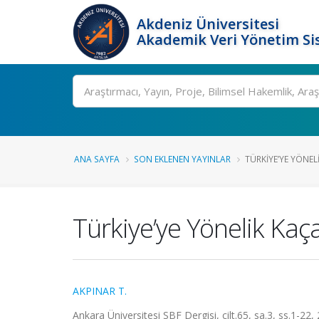
Akdeniz Üniversitesi
Akademik Veri Yönetim Si
Ara
ANA SAYFA
SON EKLENEN YAYINLAR
TÜRKIYE’YE YÖNE
Türkiye’ye Yönelik Kaç
AKPINAR T.
Ankara Üniversitesi SBF Dergisi, cilt.65, sa.3, ss.1-22