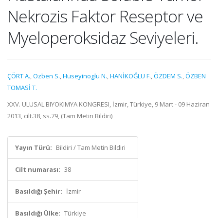
Nekrozis Faktor Reseptor ve
Myeloperoksidaz Seviyeleri.
ÇÖRT A.
,
Ozben S.
,
Huseyinoglu N.
,
HANİKOĞLU F.
,
ÖZDEM S.
,
ÖZBEN
TOMASİ T.
XXV. ULUSAL BIYOKIMYA KONGRESI, İzmir, Türkiye, 9 Mart - 09 Haziran
2013, cilt.38, ss.79, (Tam Metin Bildiri)
Yayın Türü:
Bildiri / Tam Metin Bildiri
Cilt numarası:
38
Basıldığı Şehir:
İzmir
Basıldığı Ülke:
Türkiye