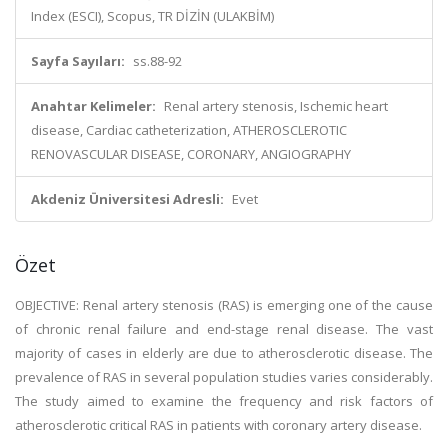
Index (ESCI), Scopus, TR DİZİN (ULAKBİM)
Sayfa Sayıları:
ss.88-92
Anahtar Kelimeler:
Renal artery stenosis, Ischemic heart
disease, Cardiac catheterization, ATHEROSCLEROTIC
RENOVASCULAR DISEASE, CORONARY, ANGIOGRAPHY
Akdeniz Üniversitesi Adresli:
Evet
Özet
OBJECTIVE: Renal artery stenosis (RAS) is emerging one of the cause
of chronic renal failure and end-stage renal disease. The vast
majority of cases in elderly are due to atherosclerotic disease. The
prevalence of RAS in several population studies varies considerably.
The study aimed to examine the frequency and risk factors of
atherosclerotic critical RAS in patients with coronary artery disease.