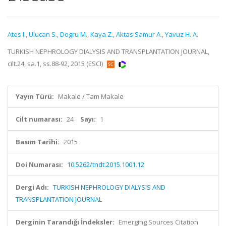
Ates I.
,
Ulucan S.
,
Dogru M.
,
Kaya Z.
,
Aktas Samur A.
,
Yavuz H. A.
TURKISH NEPHROLOGY DIALYSIS AND TRANSPLANTATION JOURNAL,
cilt.24, sa.1, ss.88-92, 2015 (ESCI)
Yayın Türü:
Makale / Tam Makale
Cilt numarası:
24
Sayı:
1
Basım Tarihi:
2015
Doi Numarası:
10.5262/tndt.2015.1001.12
Dergi Adı:
TURKISH NEPHROLOGY DIALYSIS AND
TRANSPLANTATION JOURNAL
Derginin Tarandığı İndeksler:
Emerging Sources Citation