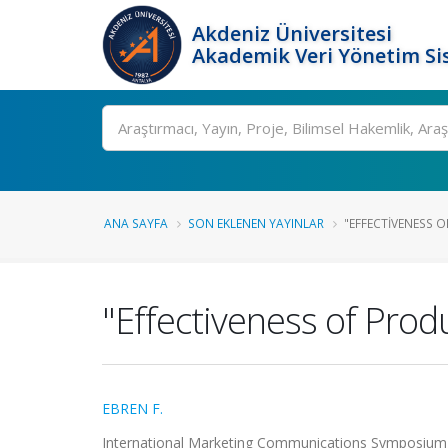
Akdeniz Üniversitesi
Akademik Veri Yönetim Si
Ara
ANA SAYFA
SON EKLENEN YAYINLAR
"EFFECTIVENESS O
"Effectiveness of Pro
EBREN F.
International Marketing Communications Symposium, İz