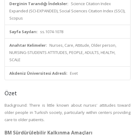
Derginin Tarandığı İndeksler:
Science Citation Index
Expanded (SCI-EXPANDED), Social Sciences Citation Index (SSCI),
Scopus
Sayfa Sayıları:
ss.1074-1078
Anahtar Kelimeler:
Nurses, Care, Attitude, Older person,
NURSING-STUDENTS ATTITUDES, PEOPLE, ADULTS, HEALTH,
SCALE
Akdeniz Üniversitesi Adresli:
Evet
Özet
Background: There is little known about nurses' attitudes toward
older people in Turkish society, particularly within centers providing
care to older patients.
BM Sürdürülebilir Kalkınma Amaçları