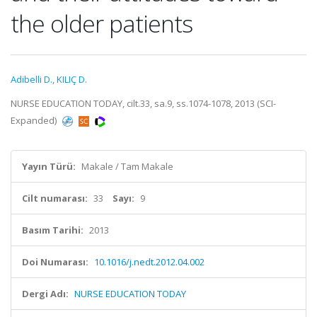
the older patients
Adibelli D.
,
KILIÇ D.
NURSE EDUCATION TODAY, cilt.33, sa.9, ss.1074-1078, 2013 (SCI-
Expanded)
Yayın Türü:
Makale / Tam Makale
Cilt numarası:
33
Sayı:
9
Basım Tarihi:
2013
Doi Numarası:
10.1016/j.nedt.2012.04.002
Dergi Adı:
NURSE EDUCATION TODAY