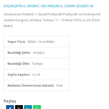
KÜÇÜKÇETİN A.
,
ERGİN F.
,
AŞCI ARSLAN A.
,
ÇOMAK GÖÇER E. M.
Uluslararası Katılımlı 1. Ulusal Probiyotik Prebiyotik ve Fonksiyonel
Gıdalar Kongresi, Antalya, Türkiye, 11 - 13 Nisan 2013, ss.24, (Özet
Bildiri)
Yayın Türü:
Bildiri / Özet Bildiri
Basıldığı Şehir:
Antalya
Basıldığı Ülke:
Türkiye
Sayfa Sayıları:
ss.24
Akdeniz Üniversitesi Adresli:
Evet
Paylaş