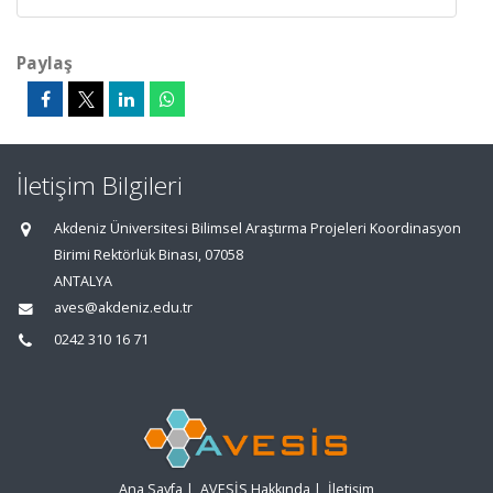
Paylaş
İletişim Bilgileri
Akdeniz Üniversitesi Bilimsel Araştırma Projeleri Koordinasyon
Birimi Rektörlük Binası, 07058
ANTALYA
aves@akdeniz.edu.tr
0242 310 16 71
Ana Sayfa
|
AVESİS Hakkında
|
İletişim