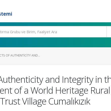
stemi
ECTS OF AUTHENTICITY AND...
 Authenticity and Integrity in 
t of a World Heritage Rural 
rust Village Cumalıkızık