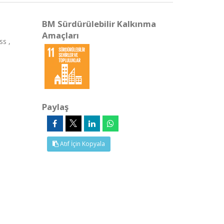
BM Sürdürülebilir Kalkınma
Amaçları
ss ,
Paylaş
Atıf İçin Kopyala