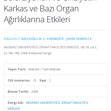
Karkas ve Bazı Organ
Ağırlıklarına Etkileri
YOLCU H. İ.
,
BALCIOĞLU M. S.
,
KARABAĞ K.
,
ŞAHİN SEMERCİ E.
AKDENİZ ÜNİVERSİTESİ ZİRAAT FAKÜLTESİ DERGİSİ, cilt.19, sa.2,
ss.185-189, 2006 (Hakemli Dergi)
Yayın Türü:
Makale / Tam Makale
Cilt numarası:
19
Sayı:
2
Basım Tarihi:
2006
Dergi Adı:
AKDENİZ ÜNİVERSİTESİ ZİRAAT FAKÜLTESİ
DERGİSİ