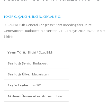
TOKER C.
,
ÇANCI H.
,
İNCİ N.
,
CEYLAN F. O.
EUCARPIA 19th General Congress “Plant Breeding for Future
Generations”, Budapest, Macaristan, 21 - 24 Mayıs 2012, ss.301, (Özet
Bildiri)
Yayın Türü:
Bildiri / Özet Bildiri
Basıldığı Şehir:
Budapest
Basıldığı Ülke:
Macaristan
Sayfa Sayıları:
ss.301
Akdeniz Üniversitesi Adresli:
Evet