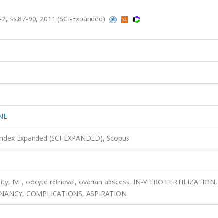
2, ss.87-90, 2011 (SCI-Expanded)
NE
 Index Expanded (SCI-EXPANDED), Scopus
ility, IVF, oocyte retrieval, ovarian abscess, IN-VITRO FERTILIZATION,
GNANCY, COMPLICATIONS, ASPIRATION