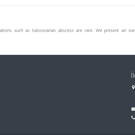
ions such as tuboovarian abscess are rare. We present an earl
İ