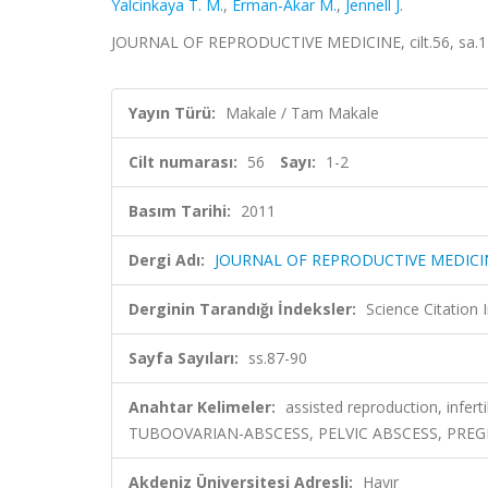
Yalcinkaya T. M.
,
Erman-Akar M.
,
Jennell J.
JOURNAL OF REPRODUCTIVE MEDICINE, cilt.56, sa.1-
Yayın Türü:
Makale / Tam Makale
Cilt numarası:
56
Sayı:
1-2
Basım Tarihi:
2011
Dergi Adı:
JOURNAL OF REPRODUCTIVE MEDICI
Derginin Tarandığı İndeksler:
Science Citation
Sayfa Sayıları:
ss.87-90
Anahtar Kelimeler:
assisted reproduction, infert
TUBOOVARIAN-ABSCESS, PELVIC ABSCESS, PRE
Akdeniz Üniversitesi Adresli:
Hayır