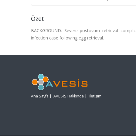
Özet
BACKGROUND: Severe postovum retrieval complicat
infection case following egg retrieval.
Ana Sayfa
|
AVESİS Hakkında
|
İletişim