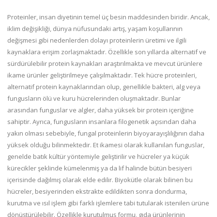
Proteinler, insan diyetinin temel üç besin maddesinden biridir. Ancak,
iklim değişikliği, dünya nüfusundaki artış, yaşam koşullarının
değişmesi gibi nedenlerden dolayı proteinlerin üretimi ve ilgili
kaynaklara erişim zorlaşmaktadır. Özellikle son yıllarda alternatif ve
sürdürülebilir protein kaynakları araştırılmakta ve mevcut ürünlere
ikame ürünler geliştirilmeye çalışılmaktadır. Tek hücre proteinleri,
alternatif protein kaynaklarından olup, genellikle bakteri, alg veya
fungusların ölü ve kuru hücrelerinden oluşmaktadır. Bunlar
arasından funguslar ve algler, daha yüksek bir protein içeriğine
sahiptir. Ayrıca, fungusların insanlara filogenetik açısından daha
yakın olması sebebiyle, fungal proteinlerin biyoyarayışlılığının daha
yüksek olduğu bilinmektedir. Et ikamesi olarak kullanılan funguslar,
genelde batık kültür yöntemiyle geliştirilir ve hücreler ya küçük
kürecikler şeklinde kümelenmiş ya da lif halinde bütün besiyeri
içerisinde dağılmış olarak elde edilir. Biyokütle olarak bilinen bu
hücreler, besiyerinden ekstrakte edildikten sonra dondurma,
kurutma ve ısıl işlem gibi farklı işlemlere tabi tutularak istenilen ürüne
dönüştürülebilir. Özellikle kurutulmuş formu, gıda ürünlerinin