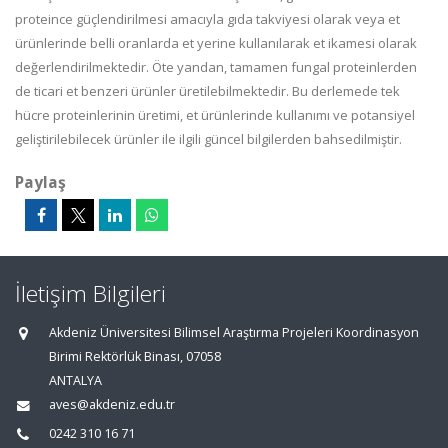
proteince güçlendirilmesi amacıyla gıda takviyesi olarak veya et
ürünlerinde belli oranlarda et yerine kullanılarak et ikamesi olarak
değerlendirilmektedir. Öte yandan, tamamen fungal proteinlerden
de ticari et benzeri ürünler üretilebilmektedir. Bu derlemede tek
hücre proteinlerinin üretimi, et ürünlerinde kullanımı ve potansiyel
geliştirilebilecek ürünler ile ilgili güncel bilgilerden bahsedilmiştir.
Paylaş
İletişim Bilgileri
Akdeniz Üniversitesi Bilimsel Araştırma Projeleri Koordinasyon
Birimi Rektörlük Binası, 07058
ANTALYA
aves@akdeniz.edu.tr
0242 310 16 71