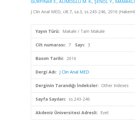
GÜRPINAR E.
,
ALİMOĞLU M. K.
,
ŞENOL Y.
,
MAMAKLI 
J Clin Anal MED, cilt.7, sa.3, ss.243-246, 2016 (Hakeml
Yayın Türü:
Makale / Tam Makale
Cilt numarası:
7
Sayı:
3
Basım Tarihi:
2016
Dergi Adı:
J Clin Anal MED
Derginin Tarandığı İndeksler:
Other Indexes
Sayfa Sayıları:
ss.243-246
Akdeniz Üniversitesi Adresli:
Evet