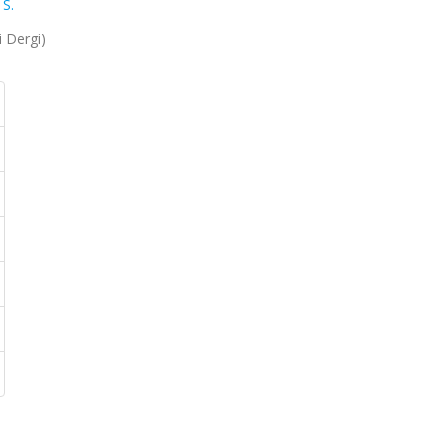
S.
i Dergi)