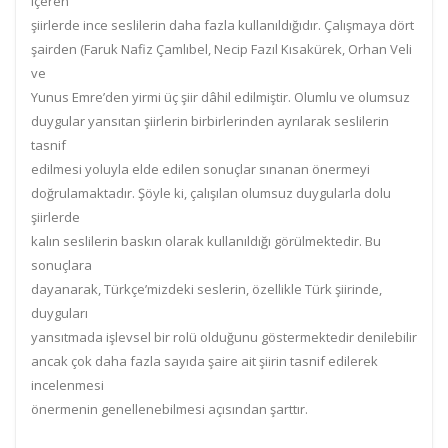
içeren
şiirlerde ince seslilerin daha fazla kullanıldığıdır. Çalışmaya dört
şairden (Faruk Nafiz Çamlıbel, Necip Fazıl Kısakürek, Orhan Veli
ve
Yunus Emre’den yirmi üç şiir dâhil edilmiştir. Olumlu ve olumsuz
duygular yansıtan şiirlerin birbirlerinden ayrılarak seslilerin
tasnif
edilmesi yoluyla elde edilen sonuçlar sınanan önermeyi
doğrulamaktadır. Şöyle ki, çalışılan olumsuz duygularla dolu
şiirlerde
kalın seslilerin baskın olarak kullanıldığı görülmektedir. Bu
sonuçlara
dayanarak, Türkçe’mizdeki seslerin, özellikle Türk şiirinde,
duyguları
yansıtmada işlevsel bir rolü olduğunu göstermektedir denilebilir
ancak çok daha fazla sayıda şaire ait şiirin tasnif edilerek
incelenmesi
önermenin genellenebilmesi açısından şarttır.