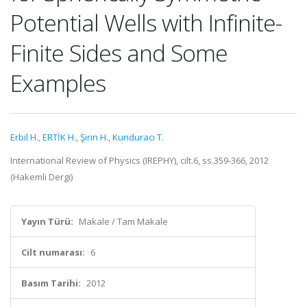
Potential Wells with Infinite-
Finite Sides and Some
Examples
Erbil H.
,
ERTİK H.
,
Şirin H.
,
Kunduracı T.
International Review of Physics (IREPHY), cilt.6, ss.359-366, 2012
(Hakemli Dergi)
Yayın Türü:
Makale / Tam Makale
Cilt numarası:
6
Basım Tarihi:
2012