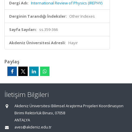
Dergi Adı:
International Review of Physics (IREPHY)
Derginin Tarandığı İndeksler:
Other Indexes
Sayfa Sayıları:
ss.359-366
Akdeniz Üniversitesi Adresli:
Hayır
Paylaş
İletişim Bilgileri
Akdeniz Üniversitesi Bilimsel Araştırma Projeleri Koordinasyon
Birimi Rektörlük Binası, 07058
ANTALYA
aves@akdeniz.edu.tr