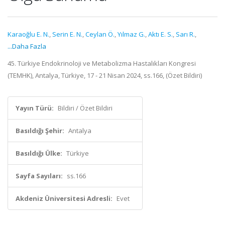
Karaoğlu E. N.
,
Serin E. N.
,
Ceylan Ö.
,
Yılmaz G.
,
Aktı E. S.
,
Sarı R.
,
...Daha Fazla
45. Türkiye Endokrinoloji ve Metabolizma Hastalıkları Kongresi
(TEMHK), Antalya, Türkiye, 17 - 21 Nisan 2024, ss.166, (Özet Bildiri)
Yayın Türü:
Bildiri / Özet Bildiri
Basıldığı Şehir:
Antalya
Basıldığı Ülke:
Türkiye
Sayfa Sayıları:
ss.166
Akdeniz Üniversitesi Adresli:
Evet