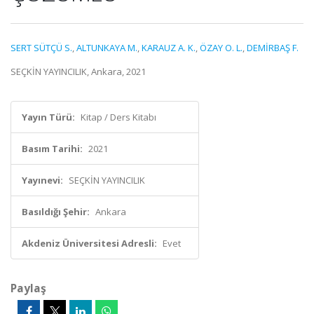
SERT SÜTÇÜ S.
,
ALTUNKAYA M.
,
KARAUZ A. K.
,
ÖZAY O. L.
,
DEMİRBAŞ F.
SEÇKİN YAYINCILIK, Ankara, 2021
Yayın Türü:
Kitap / Ders Kitabı
Basım Tarihi:
2021
Yayınevi:
SEÇKİN YAYINCILIK
Basıldığı Şehir:
Ankara
Akdeniz Üniversitesi Adresli:
Evet
Paylaş