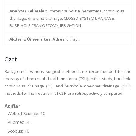
Anahtar Kelimeler:
chronic subdural hematoma, continuous
drainage, one-time drainage, CLOSED-SYSTEM DRAINAGE,
BURR-HOLE CRANIOSTOMY, IRRIGATION
Akdeniz Üniversitesi Adresli:
Hayır
Özet
Background: Various surgical methods are recommended for the
therapy of chronic subdural hematoma (CSH). In this study, burr-hole
continuous drainage (CD) and burr-hole one-time drainage (OTD)
methods for the treatment of CSH are retrospectively compared.
Atıflar
Web of Science: 10
Pubmed: 4
Scopus: 10