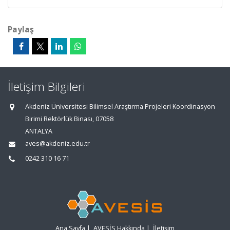
Paylaş
İletişim Bilgileri
Akdeniz Üniversitesi Bilimsel Araştırma Projeleri Koordinasyon
Birimi Rektörlük Binası, 07058
ANTALYA
aves@akdeniz.edu.tr
0242 310 16 71
Ana Sayfa
|
AVESİS Hakkında
|
İletişim