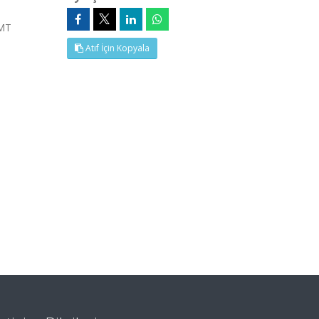
TMT
Atıf İçin Kopyala