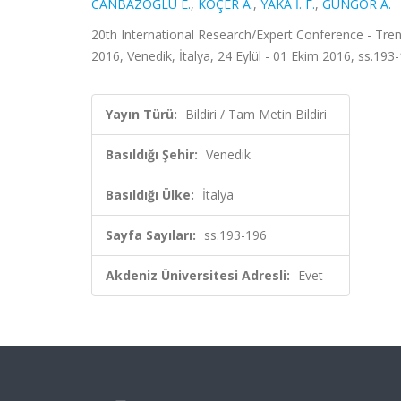
CANBAZOĞLU E.
,
KOÇER A.
,
YAKA İ. F.
,
GÜNGÖR A.
20th International Research/Expert Conference - Tr
2016, Venedik, İtalya, 24 Eylül - 01 Ekim 2016, ss.193-
Yayın Türü:
Bildiri / Tam Metin Bildiri
Basıldığı Şehir:
Venedik
Basıldığı Ülke:
İtalya
Sayfa Sayıları:
ss.193-196
Akdeniz Üniversitesi Adresli:
Evet