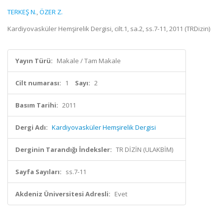
TERKEŞ N.
,
ÖZER Z.
Kardiyovasküler Hemşirelik Dergisi, cilt.1, sa.2, ss.7-11, 2011 (TRDizin)
Yayın Türü:
Makale / Tam Makale
Cilt numarası:
1
Sayı:
2
Basım Tarihi:
2011
Dergi Adı:
Kardiyovasküler Hemşirelik Dergisi
Derginin Tarandığı İndeksler:
TR DİZİN (ULAKBİM)
Sayfa Sayıları:
ss.7-11
Akdeniz Üniversitesi Adresli:
Evet