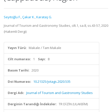
Seyitoğlu F.
,
Çakar K.
,
Karataş G.
Journal of Tourism and Gastronomy Studies, cilt.1, sa.8, ss.43-57, 2020
(Hakemli Dergi)
Yayın Türü:
Makale / Tam Makale
Cilt numarası:
1
Sayı:
8
Basım Tarihi:
2020
Doi Numarası:
10.21325/jotags.2020.535
Dergi Adı:
Journal of Tourism and Gastronomy Studies
Derginin Tarandığı İndeksler:
TR DİZİN (ULAKBİM)