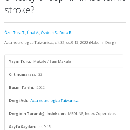
stroke?
Özel Tura T.
,
Ünal A.
,
Özdem S.
,
Dora B.
Acta neurologica Taiwanica., cilt.32, ss.9-15, 2022 (Hakemli Dergi)
Yayın Türü:
Makale / Tam Makale
Cilt numarası:
32
Basım Tarihi:
2022
Dergi Adı:
Acta neurologica Taiwanica.
Derginin Tarandığı İndeksler:
MEDLINE, Index Copernicus
Sayfa Sayıları:
ss.9-15