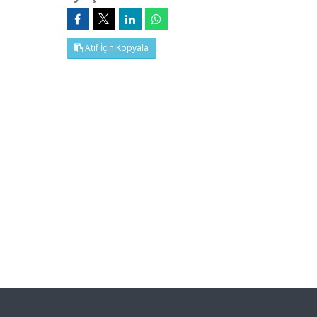
Atıf İçin Kopyala