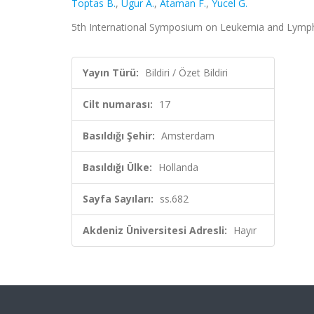
Toptas B.
,
Ugur A.
,
Ataman F.
,
Yucel G.
5th International Symposium on Leukemia and Lympho
Yayın Türü:
Bildiri / Özet Bildiri
Cilt numarası:
17
Basıldığı Şehir:
Amsterdam
Basıldığı Ülke:
Hollanda
Sayfa Sayıları:
ss.682
Akdeniz Üniversitesi Adresli:
Hayır