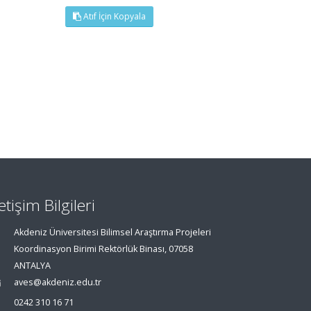
Atıf İçin Kopyala
letişim Bilgileri
Akdeniz Üniversitesi Bilimsel Araştırma Projeleri
Koordinasyon Birimi Rektörlük Binası, 07058
ANTALYA
aves@akdeniz.edu.tr
0242 310 16 71