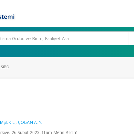
stemi
 SİBO
İMŞEK E.
,
ÇOBAN A. Y.
rkiye, 26 Şubat 2023, (Tam Metin Bildiri)