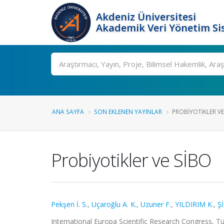
Akdeniz Üniversitesi
Akademik Veri Yönetim Si
Ara
ANA SAYFA
SON EKLENEN YAYINLAR
PROBIYOTIKLER VE
Probiyotikler ve SİBO
Pekşen İ. S.
,
Uçaroğlu A. K.
,
Uzuner F.
,
YILDIRIM K.
,
Ş
International Europa Scientific Research Congress, Tü