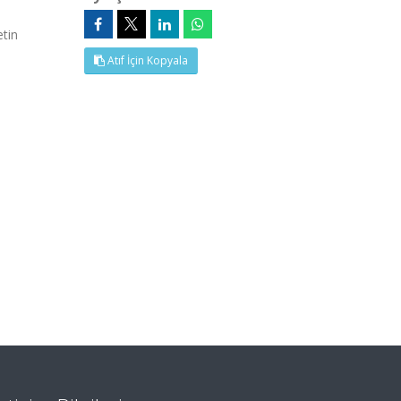
tin
Atıf İçin Kopyala