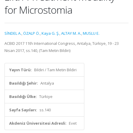
for Microstomia
SİNDEL A.
,
ÖZALP Ö.
,
Kaya G. Ş.
,
ALTAY M. A.
,
MUSLU E.
ACBID 2017 11th International Congress, Antalya, Türkiye, 19 - 23
Nisan 2017, ss.140, (Tam Metin Bildiri)
Yayın Türü:
Bildiri / Tam Metin Bildiri
Basıldığı Şehir:
Antalya
Basıldığı Ülke:
Türkiye
Sayfa Sayıları:
ss.140
Akdeniz Üniversitesi Adresli:
Evet