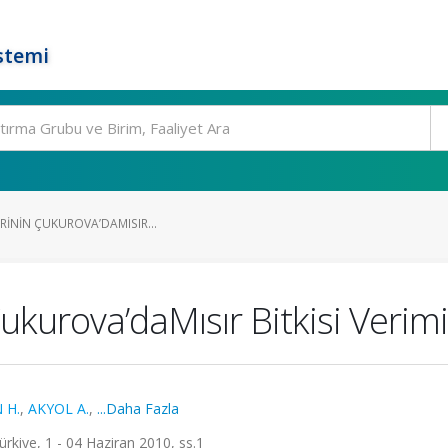
stemi
ERININ ÇUKUROVA’DAMISIR...
 Çukurova’daMısır Bitkisi Verimi
 H.
,
AKYOL A.
,
...Daha Fazla
rkiye, 1 - 04 Haziran 2010, ss.1