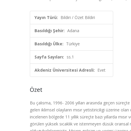
Yayın Türü:
Bildiri / Özet Bildiri
Basıldığı Şehir:
Adana
Basıldığı Ülke:
Türkiye
Sayfa Sayıları:
ss.1
Akdeniz Üniversitesi Adresli:
Evet
Özet
Bu çalısma, 1996- 2006 yılları arasında geçen süreçt
gelen iklimsel olayların mısır yetistiriciligi üzerine ol
incelenen bölgede 11 yıllık süreçte bazı yıllarda mısır 
görülen yüksek sıcaklık ve istenmeyen düsük oransal n
oldugubelirlenmistir. Mısırın gelisim ve verimi üzerine o