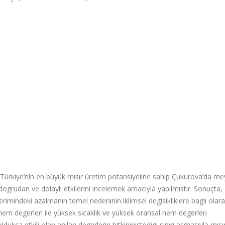
e Türkiye’nin en büyük mısır üretim potansiyeline sahip Çukurova’da m
an dogrudan ve dolaylı etkilerini incelemek amacıyla yapılmıstır. Sonuçta,
verimindeki azalmanın temel nedeninin iklimsel degisikliklere baglı olar
em degerleri ile yüksek sıcaklık ve yüksek oransal nem degerleri
ldukça etkili olan anılan degerlerin bitkininistedigi sınırı asmasıyla mısı