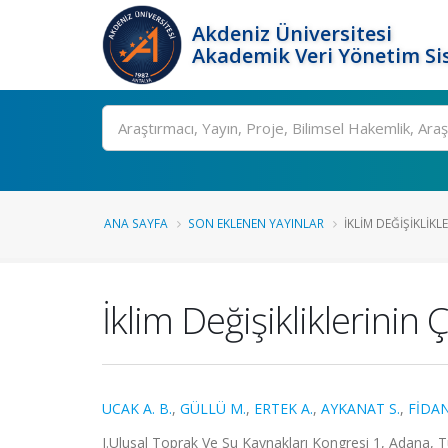
Akdeniz Üniversitesi
Akademik Veri Yönetim Si
Ara
ANA SAYFA
SON EKLENEN YAYINLAR
İKLIM DEĞIŞIKLIKL
İklim Değişikliklerinin
UCAK A. B.
,
GÜLLÜ M.
,
ERTEK A.
,
AYKANAT S.
,
FİDAN
I.Ulusal Toprak Ve Su Kaynakları Kongresi 1, Adana, Tü