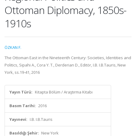
Ottoman Diplomacy, 1850s-
1910s
ÖZKAN F.
The Ottoman East in the Nineteenth Century: Societies, Identities and
Politics, Sipahi A., Cora Y. T., Derderian D., Editör, I.B. I.B.Tauris, New
York, ss.19-41, 2016
Yayın Türü:
Kitapta Bölüm / Araştırma Kitabı
Basım Tarihi:
2016
Yayınevi:
I.B. I.B.Tauris
Basıldığı Şehir:
New York