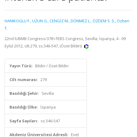
HANIKOGLU F.
,
UZUN G.
,
CENGİZ M.
,
DÖNMEZ L.
,
ÖZDEM S. S.
,
Ozben
T.
22nd IUBMB Congress/37th FEBS Congress, Sevilla, İspanya, 4 - 09
Eylül 2012, cilt.279, ss.546-547, (Özet Bildiri)
Yayın Türü:
Bildiri / Özet Bildiri
Cilt numarası:
279
Basıldığı Şehir:
Sevilla
Basıldığı Ülke:
İspanya
Sayfa Sayıları:
ss.546-547
Akdeniz Üniversitesi Adresli:
Evet