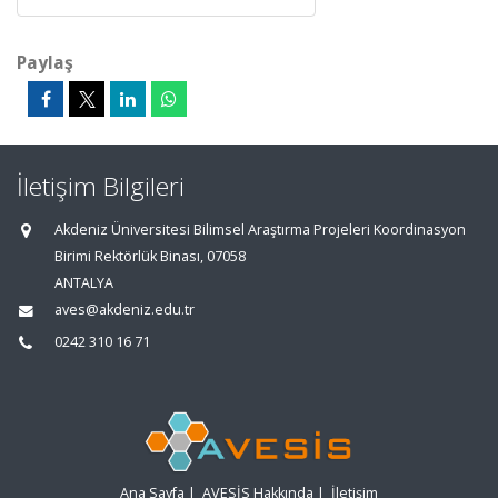
Paylaş
İletişim Bilgileri
Akdeniz Üniversitesi Bilimsel Araştırma Projeleri Koordinasyon
Birimi Rektörlük Binası, 07058
ANTALYA
aves@akdeniz.edu.tr
0242 310 16 71
Ana Sayfa
|
AVESİS Hakkında
|
İletişim