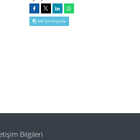
Atıf İçin Kopyala
letişim Bilgileri