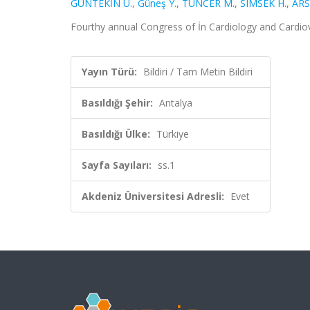
GÜNTEKİN Ü.
,
Güneş Y.
,
TUNCER M.
,
SIMSEK H.
,
ARS
Fourthy annual Congress of İn Cardiology and Cardiova
Yayın Türü:
Bildiri / Tam Metin Bildiri
Basıldığı Şehir:
Antalya
Basıldığı Ülke:
Türkiye
Sayfa Sayıları:
ss.1
Akdeniz Üniversitesi Adresli:
Evet