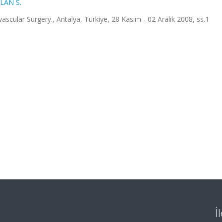
LAN S.
scular Surgery., Antalya, Türkiye, 28 Kasım - 02 Aralık 2008, ss.1
İ