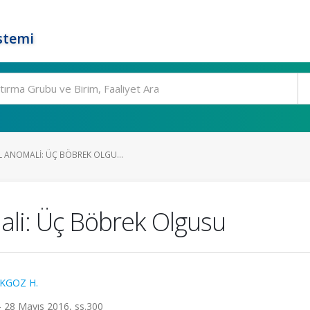
stemi
L ANOMALI: ÜÇ BÖBREK OLGU...
ali: Üç Böbrek Olgusu
KGOZ H.
 - 28 Mayıs 2016, ss.300