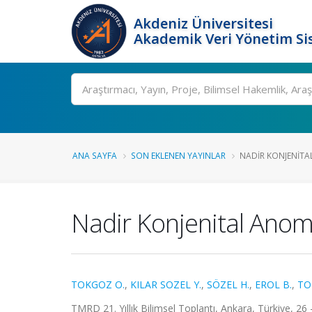
Akdeniz Üniversitesi
Akademik Veri Yönetim Si
Ara
ANA SAYFA
SON EKLENEN YAYINLAR
NADIR KONJENITA
Nadir Konjenital Anom
TOKGOZ O.
,
KILAR SOZEL Y.
,
SÖZEL H.
,
EROL B.
,
TO
TMRD 21. Yıllık Bilimsel Toplantı, Ankara, Türkiye, 26