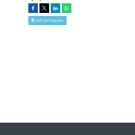
Atıf İçin Kopyala