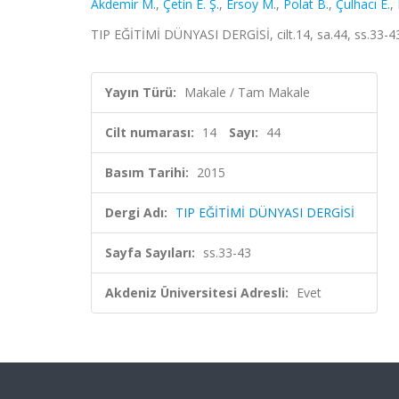
Akdemir M.
,
Çetin E. Ş.
,
Ersoy M.
,
Polat B.
,
Çulhacı E.
,
TIP EĞİTİMİ DÜNYASI DERGİSİ, cilt.14, sa.44, ss.33-4
Yayın Türü:
Makale / Tam Makale
Cilt numarası:
14
Sayı:
44
Basım Tarihi:
2015
Dergi Adı:
TIP EĞİTİMİ DÜNYASI DERGİSİ
Sayfa Sayıları:
ss.33-43
Akdeniz Üniversitesi Adresli:
Evet