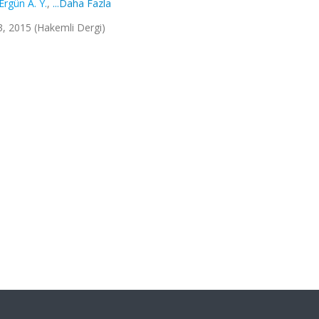
Ergün A. Y.
,
...Daha Fazla
3, 2015 (Hakemli Dergi)