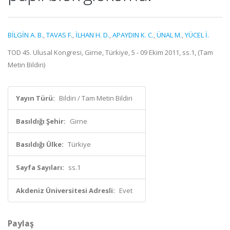
BİLGİN A. B.
,
TAVAS F.
,
İLHAN H. D.
,
APAYDIN K. C.
,
ÜNAL M.
,
YÜCEL İ.
TOD 45. Ulusal Kongresi, Girne, Türkiye, 5 - 09 Ekim 2011, ss.1, (Tam
Metin Bildiri)
Yayın Türü:
Bildiri / Tam Metin Bildiri
Basıldığı Şehir:
Girne
Basıldığı Ülke:
Türkiye
Sayfa Sayıları:
ss.1
Akdeniz Üniversitesi Adresli:
Evet
Paylaş