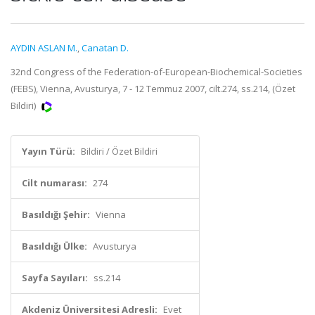
AYDIN ASLAN M.
,
Canatan D.
32nd Congress of the Federation-of-European-Biochemical-Societies
(FEBS), Vienna, Avusturya, 7 - 12 Temmuz 2007, cilt.274, ss.214, (Özet
Bildiri)
Yayın Türü:
Bildiri / Özet Bildiri
Cilt numarası:
274
Basıldığı Şehir:
Vienna
Basıldığı Ülke:
Avusturya
Sayfa Sayıları:
ss.214
Akdeniz Üniversitesi Adresli:
Evet