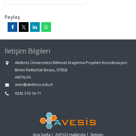
Paylaş
İletişim Bilgileri
Akdeniz Üniversitesi Bilimsel Araştırma Projeleri Koordinasyon
Birimi Rektörlük Binası, 07058
ANTALYA
aves@akdeniz.edu.tr
0242 310 16 71
Ana Sayfa
|
AVESİS Hakkında
|
İletişim