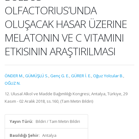
OLFACTORIUS’UNDA
OLUŞACAK HASAR ÜZERINE
MELATONIN VE C VITAMINI
ETKISININ ARAŞTIRILMASI
ÖNDER M.
,
GÜMÜŞLÜ S.
,
Genç G. E.
,
GÜRER İ. E.
,
Oğuz Yolcular B.
,
OĞUZ N.
12. Ulusal Alkol ve Madde Bağımlılığı Kongresi, Antalya, Türkiye, 29
Kasım - 02 Aralık 2018, ss.160, (Tam Metin Bildiri)
Yayın Türü:
Bildiri / Tam Metin Bildiri
Basıldığı Şehir:
Antalya