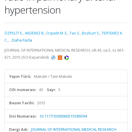
hypertension
ÖZPELİT E.
,
AKDENİZ B.
,
Ozpelit M. E.
,
Tas S.
,
Bozkurt S.
,
TERTEMİZ K.
C.
,
...Daha Fazla
JOURNAL OF INTERNATIONAL MEDICAL RESEARCH, cilt.43, sa.5, ss.661-
671, 2015 (SCI-Expanded)
Yayın Türü:
Makale / Tam Makale
Cilt numarası:
43
Sayı:
5
Basım Tarihi:
2015
Doi Numarası:
10.1177/0300060515589394
Dergi Adı:
JOURNAL OF INTERNATIONAL MEDICAL RESEARCH