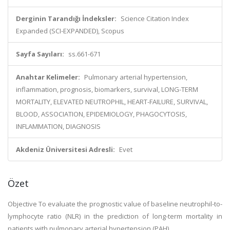
Derginin Tarandığı İndeksler:
Science Citation Index
Expanded (SCI-EXPANDED), Scopus
Sayfa Sayıları:
ss.661-671
Anahtar Kelimeler:
Pulmonary arterial hypertension,
inflammation, prognosis, biomarkers, survival, LONG-TERM
MORTALITY, ELEVATED NEUTROPHIL, HEART-FAILURE, SURVIVAL,
BLOOD, ASSOCIATION, EPIDEMIOLOGY, PHAGOCYTOSIS,
INFLAMMATION, DIAGNOSIS
Akdeniz Üniversitesi Adresli:
Evet
Özet
Objective To evaluate the prognostic value of baseline neutrophil-to-
lymphocyte ratio (NLR) in the prediction of long-term mortality in
patients with pulmonary arterial hypertension (PAH).