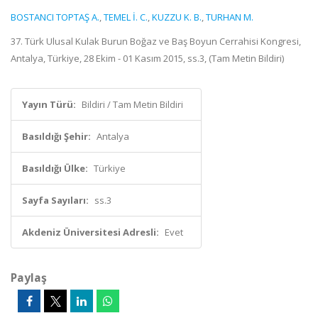
BOSTANCI TOPTAŞ A.
,
TEMEL İ. C.
,
KUZZU K. B.
,
TURHAN M.
37. Türk Ulusal Kulak Burun Boğaz ve Baş Boyun Cerrahisi Kongresi,
Antalya, Türkiye, 28 Ekim - 01 Kasım 2015, ss.3, (Tam Metin Bildiri)
Yayın Türü:
Bildiri / Tam Metin Bildiri
Basıldığı Şehir:
Antalya
Basıldığı Ülke:
Türkiye
Sayfa Sayıları:
ss.3
Akdeniz Üniversitesi Adresli:
Evet
Paylaş