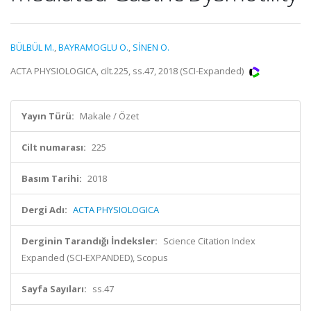
BÜLBÜL M.
,
BAYRAMOGLU O.
,
SİNEN O.
ACTA PHYSIOLOGICA, cilt.225, ss.47, 2018 (SCI-Expanded)
Yayın Türü:
Makale / Özet
Cilt numarası:
225
Basım Tarihi:
2018
Dergi Adı:
ACTA PHYSIOLOGICA
Derginin Tarandığı İndeksler:
Science Citation Index
Expanded (SCI-EXPANDED), Scopus
Sayfa Sayıları:
ss.47