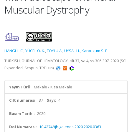
Muscular Dystrophy
HANGÜL C.
,
YÜCEL O. K.
,
TOYLU A.
,
UYSAL H.
,
Karauzum S. B.
TURKISH JOURNAL OF HEMATOLOGY, cilt.37, sa.4, ss.306-307, 2020 (SCI-
Expanded, Scopus, TRDizin)
Yayın Türü:
Makale / Kısa Makale
Cilt numarası:
37
Sayı:
4
Basım Tarihi:
2020
Doi Numarası:
10.4274/tjh.galenos.2020.2020.0363