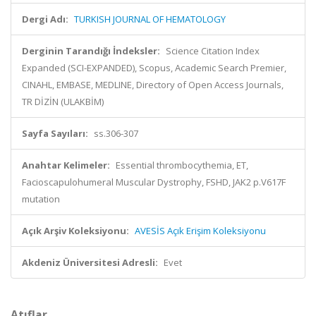
Dergi Adı:
TURKISH JOURNAL OF HEMATOLOGY
Derginin Tarandığı İndeksler:
Science Citation Index
Expanded (SCI-EXPANDED), Scopus, Academic Search Premier,
CINAHL, EMBASE, MEDLINE, Directory of Open Access Journals,
TR DİZİN (ULAKBİM)
Sayfa Sayıları:
ss.306-307
Anahtar Kelimeler:
Essential thrombocythemia, ET,
Facioscapulohumeral Muscular Dystrophy, FSHD, JAK2 p.V617F
mutation
Açık Arşiv Koleksiyonu:
AVESİS Açık Erişim Koleksiyonu
Akdeniz Üniversitesi Adresli:
Evet
Atıflar