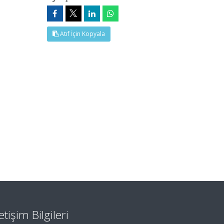
Atıf İçin Kopyala
letişim Bilgileri