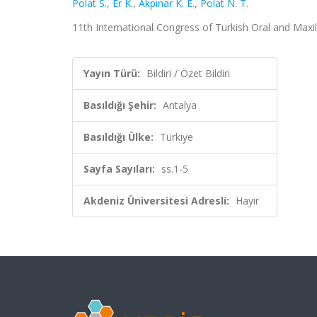
Polat S.
,
Er K.
,
Akpınar K. E.
,
Polat N. T.
11th International Congress of Turkish Oral and Maxill
Yayın Türü:
Bildiri / Özet Bildiri
Basıldığı Şehir:
Antalya
Basıldığı Ülke:
Türkiye
Sayfa Sayıları:
ss.1-5
Akdeniz Üniversitesi Adresli:
Hayır