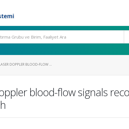
stemi
LASER DOPPLER BLOOD-FLOW ...
oppler blood-flow signals rec
th