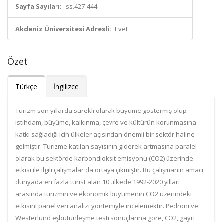
Sayfa Sayıları:
ss.427-444
Akdeniz Üniversitesi Adresli:
Evet
Özet
Türkçe
İngilizce
Turizm son yıllarda sürekli olarak büyüme göstermiş olup
istihdam, büyüme, kalkınma, çevre ve kültürün korunmasına
katkı sağladığı için ülkeler açısından önemli bir sektör haline
gelmiştir. Turizme katılan sayısının giderek artmasına paralel
olarak bu sektörde karbondioksit emisyonu (CO2) üzerinde
etkisi ile ilgili çalışmalar da ortaya çıkmıştır. Bu çalışmanın amacı
dünyada en fazla turist alan 10 ülkede 1992-2020 yılları
arasında turizmin ve ekonomik büyümenin CO2 üzerindeki
etkisini panel veri analizi yöntemiyle incelemektir. Pedroni ve
Westerlund eşbütünleşme testi sonuçlarına göre, CO2, gayri