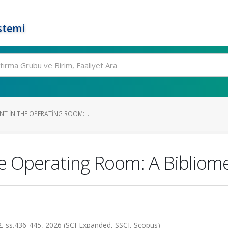
stemi
T IN THE OPERATING ROOM: ...
e Operating Room: A Bibliome
 ss.436-445, 2026 (SCI-Expanded, SSCI, Scopus)