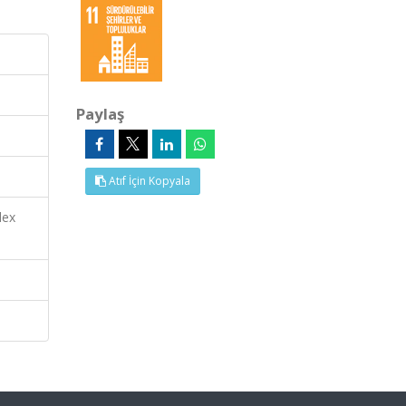
Paylaş
Atıf İçin Kopyala
dex