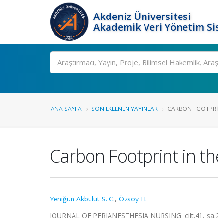
Akdeniz Üniversitesi
Akademik Veri Yönetim Si
Ara
ANA SAYFA
SON EKLENEN YAYINLAR
CARBON FOOTPRIN
Carbon Footprint in th
Yeniğün Akbulut S. C.
,
Özsoy H.
JOURNAL OF PERIANESTHESIA NURSING, cilt.41, sa.2,