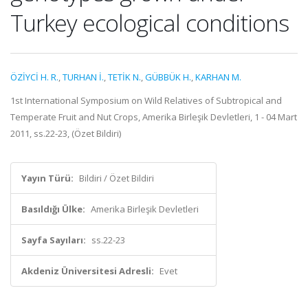
Turkey ecological conditions
ÖZİYCİ H. R.
,
TURHAN İ.
,
TETİK N.
,
GÜBBÜK H.
,
KARHAN M.
1st International Symposium on Wild Relatives of Subtropical and
Temperate Fruit and Nut Crops, Amerika Birleşik Devletleri, 1 - 04 Mart
2011, ss.22-23, (Özet Bildiri)
Yayın Türü:
Bildiri / Özet Bildiri
Basıldığı Ülke:
Amerika Birleşik Devletleri
Sayfa Sayıları:
ss.22-23
Akdeniz Üniversitesi Adresli:
Evet