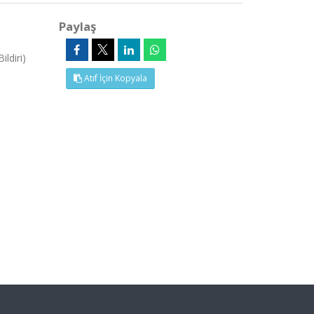
Paylaş
ldiri)
Atıf İçin Kopyala