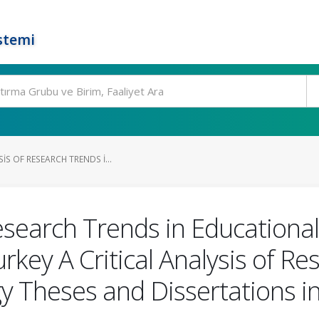
stemi
IS OF RESEARCH TRENDS I...
 Research Trends in Education
rkey A Critical Analysis of R
y Theses and Dissertations i